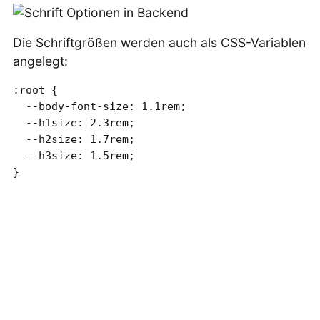
Die Schriftgrößen werden auch als CSS-Variablen
angelegt:
:root {

  --body-font-size: 1.1rem;

  --h1size: 2.3rem;

  --h2size: 1.7rem;

  --h3size: 1.5rem;

}